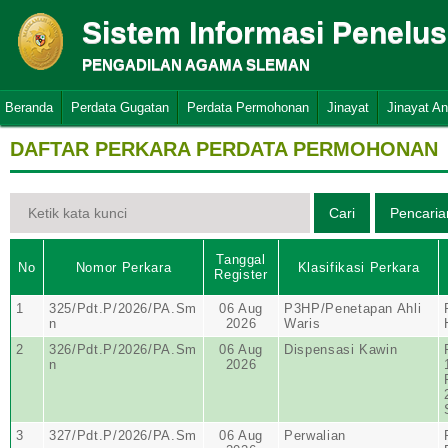
Sistem Informasi Penelu
PENGADILAN AGAMA SLEMAN
Beranda
Perdata Gugatan
Perdata Permohonan
Jinayat
Jinayat A
DAFTAR PERKARA PERDATA PERMOHONAN
Tanggal
No
Nomor Perkara
Klasifikasi Perkara
Register
1
325/Pdt.P/2026/PA.Sm
06 Aug
P3HP/Penetapan Ahli
n
2026
Waris
2
326/Pdt.P/2026/PA.Sm
06 Aug
Dispensasi Kawin
n
2026
3
327/Pdt.P/2026/PA.Sm
06 Aug
Perwalian