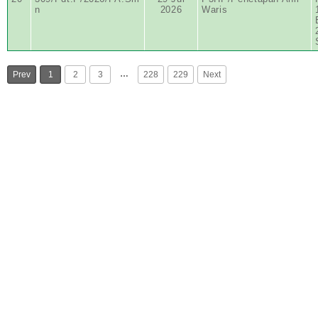
n
2026
Waris
…
Prev
1
2
3
228
229
Next