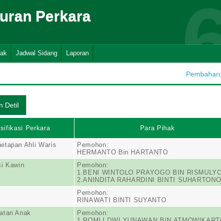
suran Perkara
nak
Jadwal Sidang
Laporan
Pembaharua
sifikasi Perkara
Para Pihak
etapan Ahli Waris
Pemohon:
HERMANTO Bin HARTANTO
i Kawin
Pemohon:
1.BENI WINTOLO PRAYOGO BIN RISMULY
2.ANINDITA RAHARDINI BINTI SUHARTON
Pemohon:
RINAWATI BINTI SUYANTO
atan Anak
Pemohon:
1.ROMLI DWI YUNAWAN BIN ATMOWIKAR