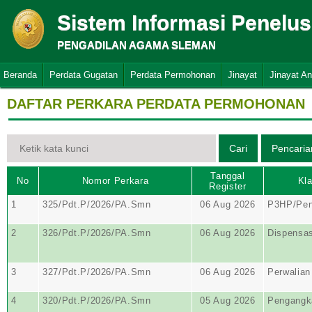
Sistem Informasi Penelu
PENGADILAN AGAMA SLEMAN
Beranda
Perdata Gugatan
Perdata Permohonan
Jinayat
Jinayat A
DAFTAR PERKARA PERDATA PERMOHONAN
Tanggal
No
Nomor Perkara
Kla
Register
1
325/Pdt.P/2026/PA.Smn
06 Aug 2026
P3HP/Pen
2
326/Pdt.P/2026/PA.Smn
06 Aug 2026
Dispensas
3
327/Pdt.P/2026/PA.Smn
06 Aug 2026
Perwalian
4
320/Pdt.P/2026/PA.Smn
05 Aug 2026
Pengangk