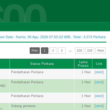
600
n Data : Kamis, 06 Agu. 2026 07:55:23 WIB , Total : 4.574 Perkara
…
Prev
1
2
3
228
229
Next
Lama
Status Perkara
Link
Proses
Pendaftaran Perkara
1 Hari
[
detil
]
Pendaftaran Perkara
1 Hari
[
detil
]
ONO
O
Pendaftaran Perkara
1 Hari
[
detil
]
Sidang pertama
1 Hari
[
detil
]
TO