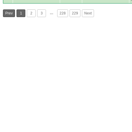
…
Prev
1
2
3
228
229
Next