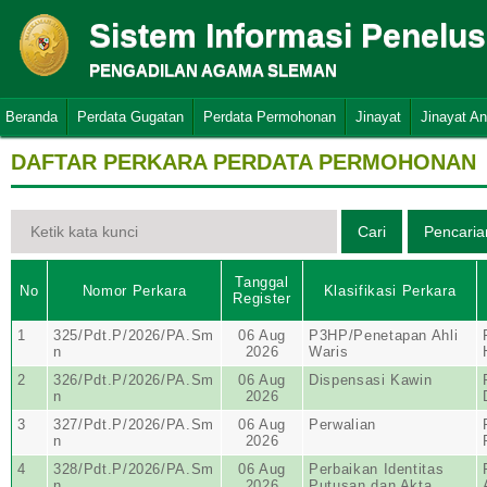
Sistem Informasi Penelu
PENGADILAN AGAMA SLEMAN
Beranda
Perdata Gugatan
Perdata Permohonan
Jinayat
Jinayat A
DAFTAR PERKARA PERDATA PERMOHONAN
Tanggal
No
Nomor Perkara
Klasifikasi Perkara
Register
1
325/Pdt.P/2026/PA.Sm
06 Aug
P3HP/Penetapan Ahli
n
2026
Waris
2
326/Pdt.P/2026/PA.Sm
06 Aug
Dispensasi Kawin
n
2026
3
327/Pdt.P/2026/PA.Sm
06 Aug
Perwalian
n
2026
4
328/Pdt.P/2026/PA.Sm
06 Aug
Perbaikan Identitas
n
2026
Putusan dan Akta