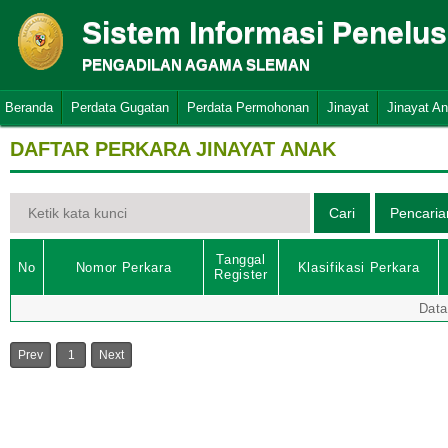
Sistem Informasi Penelu
PENGADILAN AGAMA SLEMAN
Beranda
Perdata Gugatan
Perdata Permohonan
Jinayat
Jinayat A
DAFTAR PERKARA JINAYAT ANAK
Tanggal
No
Nomor Perkara
Klasifikasi Perkara
Register
Data
Prev
1
Next