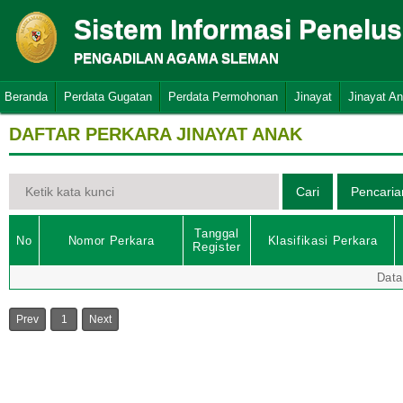
Sistem Informasi Penelu
PENGADILAN AGAMA SLEMAN
Beranda
Perdata Gugatan
Perdata Permohonan
Jinayat
Jinayat A
DAFTAR PERKARA JINAYAT ANAK
Tanggal
No
Nomor Perkara
Klasifikasi Perkara
Register
Data
Prev
1
Next