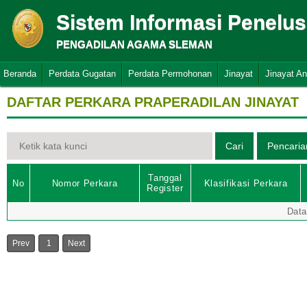
Sistem Informasi Penelu
PENGADILAN AGAMA SLEMAN
Beranda
Perdata Gugatan
Perdata Permohonan
Jinayat
Jinayat A
DAFTAR PERKARA PRAPERADILAN JINAYAT
Tanggal
No
Nomor Perkara
Klasifikasi Perkara
Register
Data
Prev
1
Next