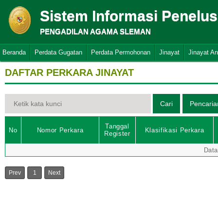
Sistem Informasi Penelu
PENGADILAN AGAMA SLEMAN
Beranda
Perdata Gugatan
Perdata Permohonan
Jinayat
Jinayat A
DAFTAR PERKARA JINAYAT
Tanggal
No
Nomor Perkara
Klasifikasi Perkara
Register
Data
Prev
1
Next