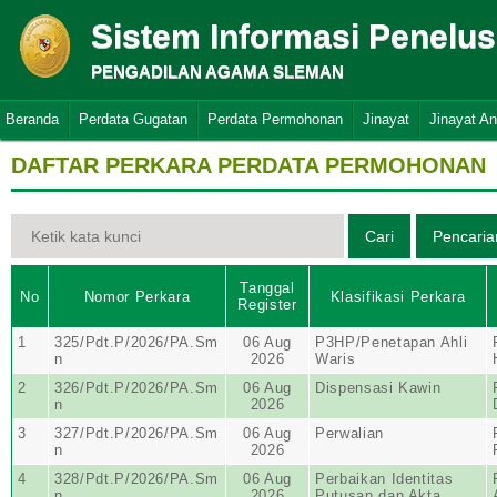
Sistem Informasi Penelu
PENGADILAN AGAMA SLEMAN
Beranda
Perdata Gugatan
Perdata Permohonan
Jinayat
Jinayat A
DAFTAR PERKARA PERDATA PERMOHONAN
Tanggal
No
Nomor Perkara
Klasifikasi Perkara
Register
1
325/Pdt.P/2026/PA.Sm
06 Aug
P3HP/Penetapan Ahli
n
2026
Waris
2
326/Pdt.P/2026/PA.Sm
06 Aug
Dispensasi Kawin
n
2026
3
327/Pdt.P/2026/PA.Sm
06 Aug
Perwalian
n
2026
4
328/Pdt.P/2026/PA.Sm
06 Aug
Perbaikan Identitas
n
2026
Putusan dan Akta