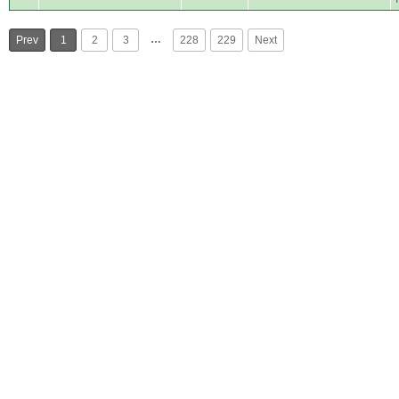
…
Prev
1
2
3
228
229
Next