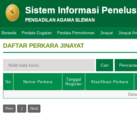
Sistem Informasi Penelu
PENGADILAN AGAMA SLEMAN
Beranda
Perdata Gugatan
Perdata Permohonan
Jinayat
Jinayat A
DAFTAR PERKARA JINAYAT
Tanggal
No
Nomor Perkara
Klasifikasi Perkara
Register
Data
Prev
1
Next