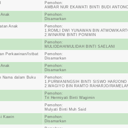
l
Pemohon:
AMBAR NUR EKAWATI BINTI BUDI ANTON
 Anak
Pemohon:
Disamarkan
atan Anak
Pemohon:
1.ROMLI DWI YUNAWAN BIN ATMOWIKAR
2.WINARNI BINTI PONIMIN
Pemohon:
MULIDDAH/MULIDAH BINTI SAELANI
n Perkawinan/Istbat
Pemohon:
Disamarkan
 Anak
Pemohon:
Disamarkan
n Nama dalam Buku
Pemohon:
1.PURWANINGSIH BINTI SISWO HARJONO
2.WAGIYO BIN RAMTO RAHARJO/RAMELA
Pemohon:
Tri Hermiyati Binti Wagimin
Pemohon:
Mulyati Binti Muh Said
i Kawin
Pemohon:
Disamarkan