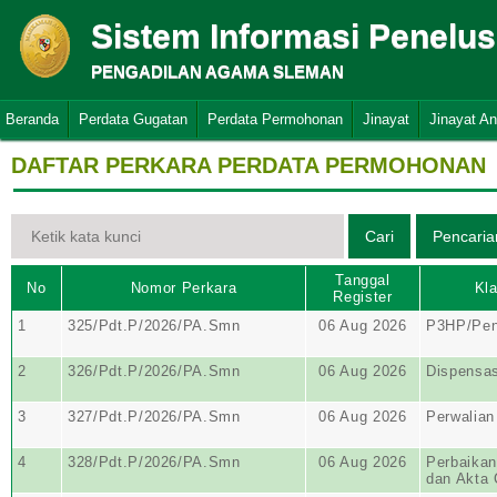
Sistem Informasi Penelu
PENGADILAN AGAMA SLEMAN
Beranda
Perdata Gugatan
Perdata Permohonan
Jinayat
Jinayat A
DAFTAR PERKARA PERDATA PERMOHONAN
Tanggal
No
Nomor Perkara
Kla
Register
1
325/Pdt.P/2026/PA.Smn
06 Aug 2026
P3HP/Pen
2
326/Pdt.P/2026/PA.Smn
06 Aug 2026
Dispensas
3
327/Pdt.P/2026/PA.Smn
06 Aug 2026
Perwalian
4
328/Pdt.P/2026/PA.Smn
06 Aug 2026
Perbaikan
dan Akta 