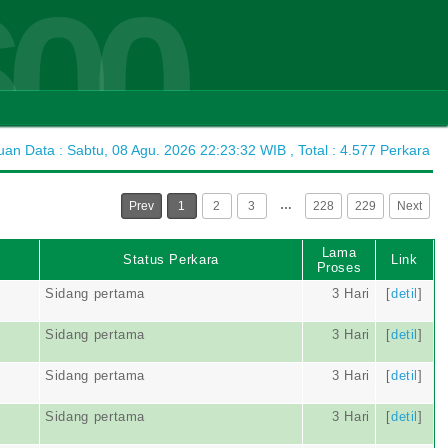
600
n Data : Sabtu, 08 Agu. 2026 22:23:32 WIB , Total : 4.577 Perkara
…
Prev
1
2
3
228
229
Next
Lama
Status Perkara
Link
Proses
Sidang pertama
3 Hari
[
detil
]
Sidang pertama
3 Hari
[
detil
]
Sidang pertama
3 Hari
[
detil
]
Sidang pertama
3 Hari
[
detil
]