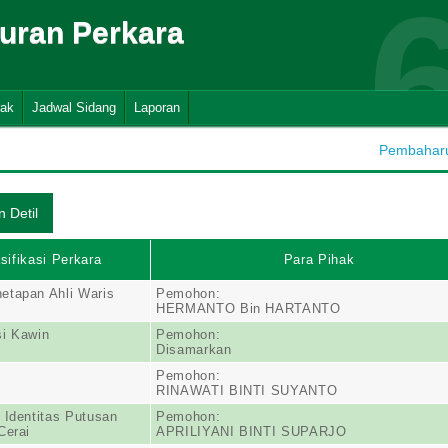
suran Perkara
nak
Jadwal Sidang
Laporan
Pembaharua
sifikasi Perkara
Para Pihak
etapan Ahli Waris
Pemohon:
HERMANTO Bin HARTANTO
i Kawin
Pemohon:
Disamarkan
Pemohon:
RINAWATI BINTI SUYANTO
 Identitas Putusan
Pemohon:
Cerai
APRILIYANI BINTI SUPARJO