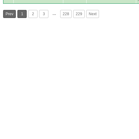
…
Prev
1
2
3
228
229
Next