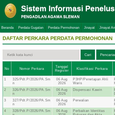
Sistem Informasi Penelu
PENGADILAN AGAMA SLEMAN
Beranda
Perdata Gugatan
Perdata Permohonan
Jinayat
Jinayat A
DAFTAR PERKARA PERDATA PERMOHONAN
Tanggal
No
Nomor Perkara
Klasifikasi Perkara
Register
1
325/Pdt.P/2026/PA.Sm
06 Aug
P3HP/Penetapan Ahli
n
2026
Waris
2
326/Pdt.P/2026/PA.Sm
06 Aug
Dispensasi Kawin
n
2026
3
327/Pdt.P/2026/PA.Sm
06 Aug
Perwalian
n
2026
4
328/Pdt.P/2026/PA.Sm
06 Aug
Perbaikan Identitas
n
2026
Putusan dan Akta