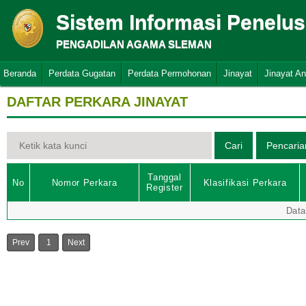
Sistem Informasi Penelu
PENGADILAN AGAMA SLEMAN
Beranda
Perdata Gugatan
Perdata Permohonan
Jinayat
Jinayat A
DAFTAR PERKARA JINAYAT
Tanggal
No
Nomor Perkara
Klasifikasi Perkara
Register
Data
Prev
1
Next