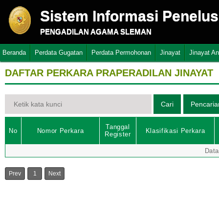
Sistem Informasi Penelu
PENGADILAN AGAMA SLEMAN
Beranda
Perdata Gugatan
Perdata Permohonan
Jinayat
Jinayat A
DAFTAR PERKARA PRAPERADILAN JINAYAT
Tanggal
No
Nomor Perkara
Klasifikasi Perkara
Register
Data
Prev
1
Next