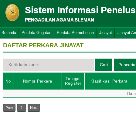
Sistem Informasi Penelu
PENGADILAN AGAMA SLEMAN
Beranda
Perdata Gugatan
Perdata Permohonan
Jinayat
Jinayat A
DAFTAR PERKARA JINAYAT
Tanggal
No
Nomor Perkara
Klasifikasi Perkara
Register
Data
Prev
1
Next