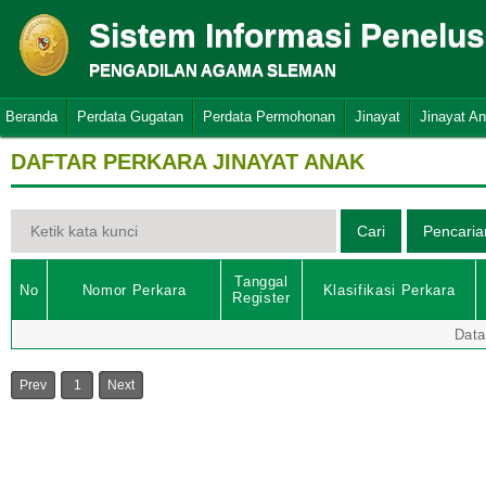
Sistem Informasi Penelu
PENGADILAN AGAMA SLEMAN
Beranda
Perdata Gugatan
Perdata Permohonan
Jinayat
Jinayat A
DAFTAR PERKARA JINAYAT ANAK
Tanggal
No
Nomor Perkara
Klasifikasi Perkara
Register
Data
Prev
1
Next