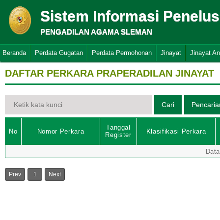
Sistem Informasi Penelu
PENGADILAN AGAMA SLEMAN
Beranda
Perdata Gugatan
Perdata Permohonan
Jinayat
Jinayat A
DAFTAR PERKARA PRAPERADILAN JINAYAT
Tanggal
No
Nomor Perkara
Klasifikasi Perkara
Register
Data
Prev
1
Next