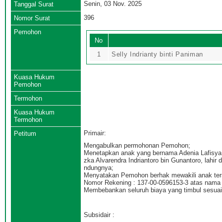
Senin, 03 Nov. 2025
Tanggal Surat
396
Nomor Surat
Pemohon
No
1
Selly Indrianty binti Paniman
Kuasa Hukum
Pemohon
Termohon
Kuasa Hukum
Termohon
Primair:
Petitum
Mengabulkan permohonan Pemohon;
Menetapkan anak yang bernama Adenia Lafisya In
zka Alvarendra Indriantoro bin Gunantoro, lahir
ndungnya;
Menyatakan Pemohon berhak mewakili anak ters
Nomor Rekening : 137-00-0596153-3 atas nama
Membebankan seluruh biaya yang timbul sesuai 
Subsidair :