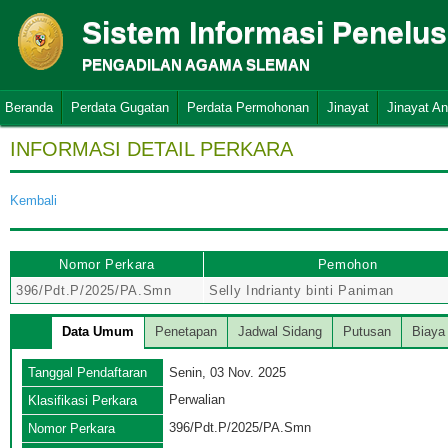
Sistem Informasi Penelu
PENGADILAN AGAMA SLEMAN
Beranda
Perdata Gugatan
Perdata Permohonan
Jinayat
Jinayat A
INFORMASI DETAIL PERKARA
Kembali
Nomor Perkara
Pemohon
396/Pdt.P/2025/PA.Smn
Selly Indrianty binti Paniman
Data Umum
Penetapan
Jadwal Sidang
Putusan
Biaya
Tanggal Pendaftaran
Senin, 03 Nov. 2025
Perwalian
Klasifikasi Perkara
396/Pdt.P/2025/PA.Smn
Nomor Perkara