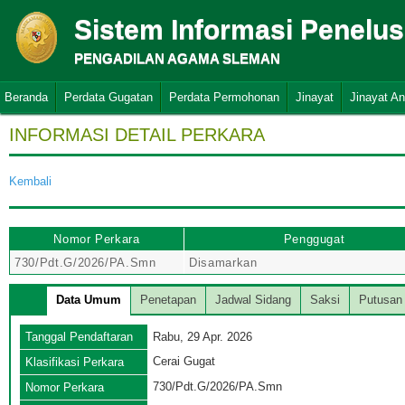
Sistem Informasi Penelu
PENGADILAN AGAMA SLEMAN
Beranda
Perdata Gugatan
Perdata Permohonan
Jinayat
Jinayat A
INFORMASI DETAIL PERKARA
Kembali
Nomor Perkara
Penggugat
730/Pdt.G/2026/PA.Smn
Disamarkan
Data Umum
Penetapan
Jadwal Sidang
Saksi
Putusan
Tanggal Pendaftaran
Rabu, 29 Apr. 2026
Cerai Gugat
Klasifikasi Perkara
730/Pdt.G/2026/PA.Smn
Nomor Perkara