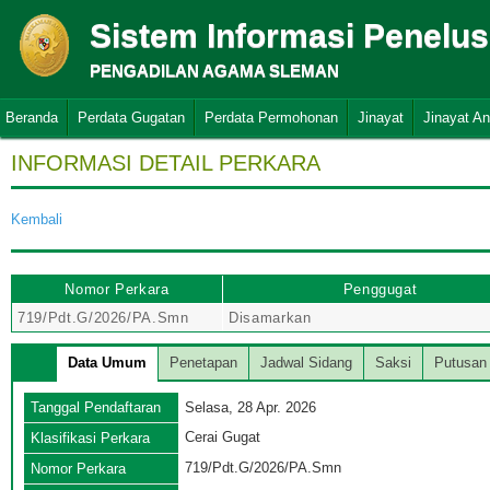
Sistem Informasi Penelu
PENGADILAN AGAMA SLEMAN
Beranda
Perdata Gugatan
Perdata Permohonan
Jinayat
Jinayat A
INFORMASI DETAIL PERKARA
Kembali
Nomor Perkara
Penggugat
719/Pdt.G/2026/PA.Smn
Disamarkan
Data Umum
Penetapan
Jadwal Sidang
Saksi
Putusan
Tanggal Pendaftaran
Selasa, 28 Apr. 2026
Cerai Gugat
Klasifikasi Perkara
719/Pdt.G/2026/PA.Smn
Nomor Perkara