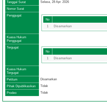
Selasa, 28 Apr. 2026
Tanggal Surat
Nomor Surat
Penggugat
No
1
Disamarkan
Kuasa Hukum
Penggugat
Tergugat
No
1
Disamarkan
Kuasa Hukum
Tergugat
Disamarkan
Petitum
Tidak
Pihak Dipublikasikan
Tidak
Prodeo