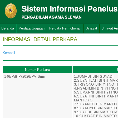
Sistem Informasi Penelu
PENGADILAN AGAMA SLEMAN
Beranda
Perdata Gugatan
Perdata Permohonan
Jinayat
Jinayat A
INFORMASI DETAIL PERKARA
Kembali
Nomor Perkara
146/Pdt.P/2026/PA.Smn
1.JUMADI BIN SUYADI
2.SUYATILAH BINTI M
3.TRIYONO BIN YITNO 
4.NGADIMIN BIN YITNO
5.SUMARNI BINTI YITN
6.SUYATINI BINTI MAR
MANTOYO
7.SUYANTO BIN MART
8.SUYAHYO BIN MART
9.SUYUDI BIN MARTO 
10.SUKIYAT BIN MART