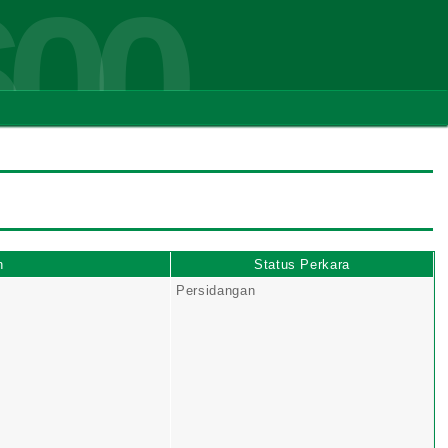
600
n
Status Perkara
Persidangan