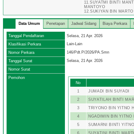
11.SUYATMI BINTI MA
MANTOYO
12.SUKIYAN BIN MART
Data Umum
Penetapan
Jadwal Sidang
Biaya Perkara
Tanggal Pendaftaran
Selasa, 21 Apr. 2026
Lain-Lain
Klasifikasi Perkara
146/Pdt.P/2026/PA.Smn
Nomor Perkara
Selasa, 21 Apr. 2026
Tanggal Surat
Nomor Surat
Pemohon
No
1
JUMADI BIN SUYADI
2
SUYATILAH BINTI M
3
TRIYONO BIN YITNO 
4
NGADIMIN BIN YITNO
5
SUMARNI BINTI YITN
6
SUYATINI BINTI MAR