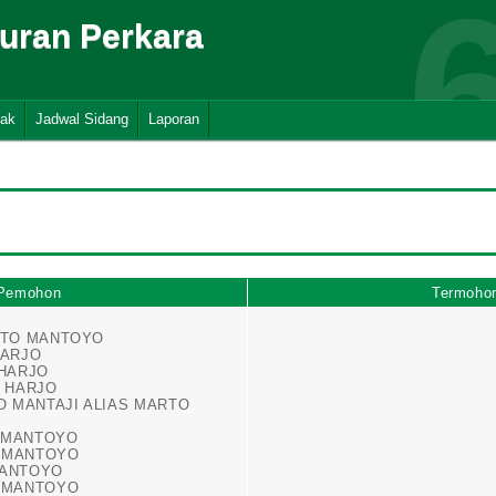
suran Perkara
nak
Jadwal Sidang
Laporan
Pemohon
Termoho
ARTO MANTOYO
HARJO
 HARJO
O HARJO
TO MANTAJI ALIAS MARTO
O MANTOYO
O MANTOYO
MANTOYO
O MANTOYO