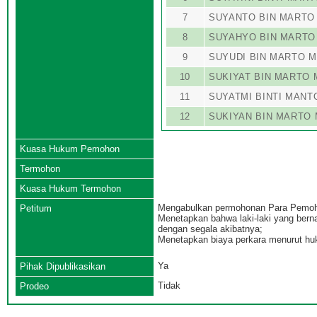
7
SUYANTO BIN MART
8
SUYAHYO BIN MART
9
SUYUDI BIN MARTO 
10
SUKIYAT BIN MARTO
11
SUYATMI BINTI MAN
12
SUKIYAN BIN MARTO
Kuasa Hukum Pemohon
Termohon
Kuasa Hukum Termohon
Mengabulkan permohonan Para Pemo
Petitum
Menetapkan bahwa laki-laki yang bern
dengan segala akibatnya;
Menetapkan biaya perkara menurut hu
Ya
Pihak Dipublikasikan
Tidak
Prodeo