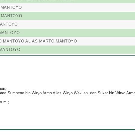
O MANTOYO
O MANTOYO
MANTOYO
 MANTOYO
TO MANTOYO ALIAS MARTO MANTOYO
 MANTOYO
hon;
ama Sumpeno bin Wiryo Atmo Alias Wiryo Wakijan dan Sukar bin Wiryo Atmo 
kum ;