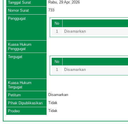
Rabu, 29 Apr. 2026
Tanggal Surat
733
Nomor Surat
Penggugat
No
1
Disamarkan
Kuasa Hukum
Penggugat
Tergugat
No
1
Disamarkan
Kuasa Hukum
Tergugat
Disamarkan
Petitum
Tidak
Pihak Dipublikasikan
Tidak
Prodeo