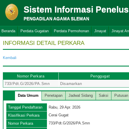
Sistem Informasi Penelu
PENGADILAN AGAMA SLEMAN
Beranda
Perdata Gugatan
Perdata Permohonan
Jinayat
Jinayat A
INFORMASI DETAIL PERKARA
Kembali
Nomor Perkara
Penggugat
733/Pdt.G/2026/PA.Smn
Disamarkan
Data Umum
Penetapan
Jadwal Sidang
Saksi
Putusan
Tanggal Pendaftaran
Rabu, 29 Apr. 2026
Cerai Gugat
Klasifikasi Perkara
733/Pdt.G/2026/PA.Smn
Nomor Perkara