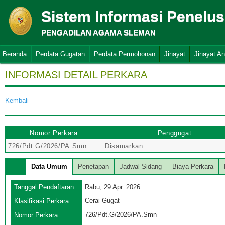
Sistem Informasi Penelu
PENGADILAN AGAMA SLEMAN
Beranda
Perdata Gugatan
Perdata Permohonan
Jinayat
Jinayat A
INFORMASI DETAIL PERKARA
Kembali
Nomor Perkara
Penggugat
726/Pdt.G/2026/PA.Smn
Disamarkan
Data Umum
Penetapan
Jadwal Sidang
Biaya Perkara
Tanggal Pendaftaran
Rabu, 29 Apr. 2026
Cerai Gugat
Klasifikasi Perkara
726/Pdt.G/2026/PA.Smn
Nomor Perkara