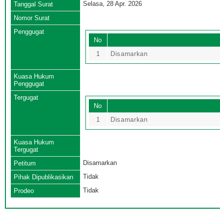
Selasa, 28 Apr. 2026
Tanggal Surat
Nomor Surat
Penggugat
No
1
Disamarkan
Kuasa Hukum
Penggugat
Tergugat
No
1
Disamarkan
Kuasa Hukum
Tergugat
Disamarkan
Petitum
Tidak
Pihak Dipublikasikan
Tidak
Prodeo