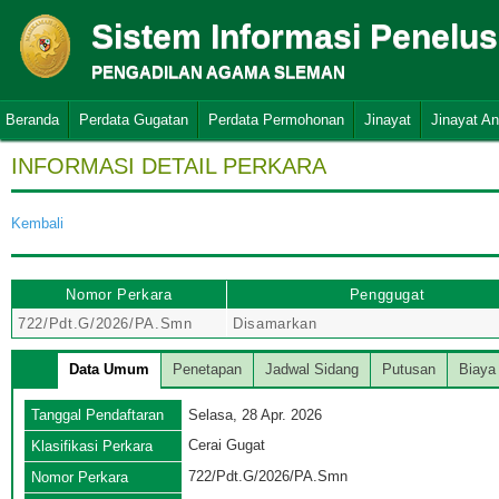
Sistem Informasi Penelu
PENGADILAN AGAMA SLEMAN
Beranda
Perdata Gugatan
Perdata Permohonan
Jinayat
Jinayat A
INFORMASI DETAIL PERKARA
Kembali
Nomor Perkara
Penggugat
722/Pdt.G/2026/PA.Smn
Disamarkan
Data Umum
Penetapan
Jadwal Sidang
Putusan
Biaya
Tanggal Pendaftaran
Selasa, 28 Apr. 2026
Cerai Gugat
Klasifikasi Perkara
722/Pdt.G/2026/PA.Smn
Nomor Perkara