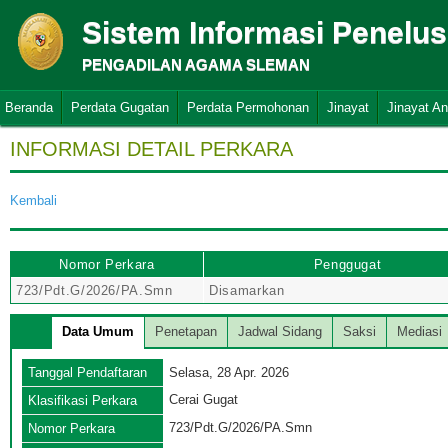
Sistem Informasi Penelu
PENGADILAN AGAMA SLEMAN
Beranda
Perdata Gugatan
Perdata Permohonan
Jinayat
Jinayat A
INFORMASI DETAIL PERKARA
Kembali
Nomor Perkara
Penggugat
723/Pdt.G/2026/PA.Smn
Disamarkan
Data Umum
Penetapan
Jadwal Sidang
Saksi
Mediasi
Tanggal Pendaftaran
Selasa, 28 Apr. 2026
Cerai Gugat
Klasifikasi Perkara
723/Pdt.G/2026/PA.Smn
Nomor Perkara