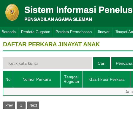
Sistem Informasi Penelu
PENGADILAN AGAMA SLEMAN
Beranda
Perdata Gugatan
Perdata Permohonan
Jinayat
Jinayat A
DAFTAR PERKARA JINAYAT ANAK
Tanggal
No
Nomor Perkara
Klasifikasi Perkara
Register
Data
Prev
1
Next