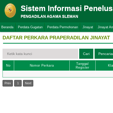
Sistem Informasi Penelu
PENGADILAN AGAMA SLEMAN
Beranda
Perdata Gugatan
Perdata Permohonan
Jinayat
Jinayat A
DAFTAR PERKARA PRAPERADILAN JINAYAT
Tanggal
No
Nomor Perkara
Kla
Register
Prev
1
Next