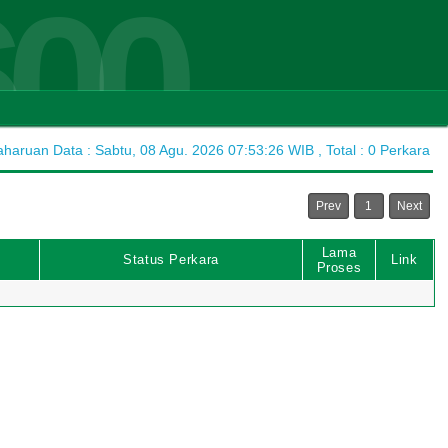
600
aruan Data : Sabtu, 08 Agu. 2026 07:53:26 WIB , Total : 0 Perkara
Prev
1
Next
Lama
Status Perkara
Link
Proses