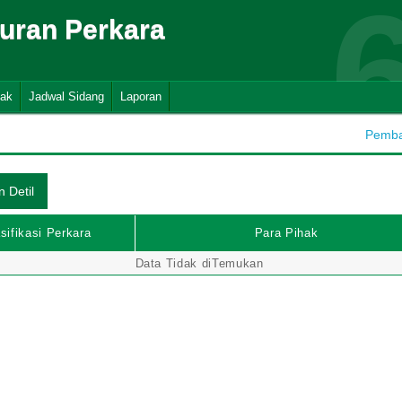
suran Perkara
nak
Jadwal Sidang
Laporan
Pembah
sifikasi Perkara
Para Pihak
Data Tidak diTemukan