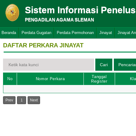
Sistem Informasi Penelu
PENGADILAN AGAMA SLEMAN
Beranda
Perdata Gugatan
Perdata Permohonan
Jinayat
Jinayat A
DAFTAR PERKARA JINAYAT
Tanggal
No
Nomor Perkara
Kla
Register
Prev
1
Next