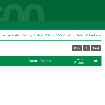
600
aruan Data : Kamis, 06 Agu. 2026 07:55:23 WIB , Total : 0 Perkara
Prev
1
Next
Lama
Status Perkara
Link
Proses