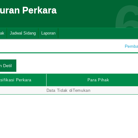
suran Perkara
nak
Jadwal Sidang
Laporan
Pembah
sifikasi Perkara
Para Pihak
Data Tidak diTemukan