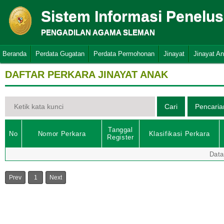
Sistem Informasi Penelu
PENGADILAN AGAMA SLEMAN
Beranda
Perdata Gugatan
Perdata Permohonan
Jinayat
Jinayat A
DAFTAR PERKARA JINAYAT ANAK
Tanggal
No
Nomor Perkara
Klasifikasi Perkara
Register
Data
Prev
1
Next