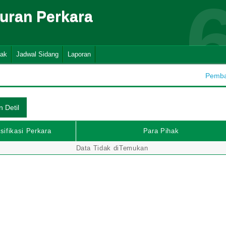
suran Perkara
nak
Jadwal Sidang
Laporan
Pembah
sifikasi Perkara
Para Pihak
Data Tidak diTemukan