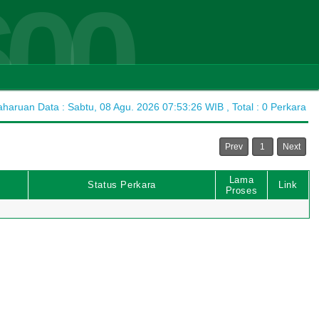
600
aruan Data : Sabtu, 08 Agu. 2026 07:53:26 WIB , Total : 0 Perkara
Prev
1
Next
Lama
Status Perkara
Link
Proses