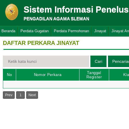
Sistem Informasi Penelu
PENGADILAN AGAMA SLEMAN
Beranda
Perdata Gugatan
Perdata Permohonan
Jinayat
Jinayat A
DAFTAR PERKARA JINAYAT
Tanggal
No
Nomor Perkara
Kla
Register
Prev
1
Next