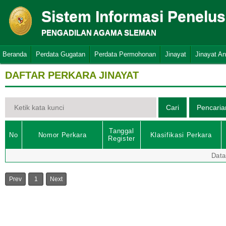
Sistem Informasi Penelu
PENGADILAN AGAMA SLEMAN
Beranda
Perdata Gugatan
Perdata Permohonan
Jinayat
Jinayat A
DAFTAR PERKARA JINAYAT
Tanggal
No
Nomor Perkara
Klasifikasi Perkara
Register
Data
Prev
1
Next