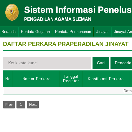
Sistem Informasi Penelu
PENGADILAN AGAMA SLEMAN
Beranda
Perdata Gugatan
Perdata Permohonan
Jinayat
Jinayat A
DAFTAR PERKARA PRAPERADILAN JINAYAT
Tanggal
No
Nomor Perkara
Klasifikasi Perkara
Register
Data
Prev
1
Next