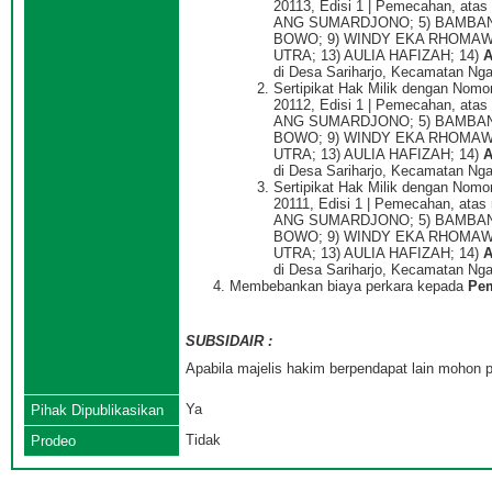
20113, Edisi 1 | Pemecahan, a
ANG SUMARDJONO; 5) BAMBANG
BOWO; 9) WINDY EKA RHOMAWA
UTRA; 13) AULIA HAFIZAH; 14)
di Desa Sariharjo, Kecamatan Nga
Sertipikat Hak Milik dengan Nomor
20112, Edisi 1 | Pemecahan, a
ANG SUMARDJONO; 5) BAMBANG
BOWO; 9) WINDY EKA RHOMAWA
UTRA; 13) AULIA HAFIZAH; 14)
di Desa Sariharjo, Kecamatan Nga
Sertipikat Hak Milik dengan Nomor
20111, Edisi 1 | Pemecahan, a
ANG SUMARDJONO; 5) BAMBANG
BOWO; 9) WINDY EKA RHOMAWA
UTRA; 13) AULIA HAFIZAH; 14)
di Desa Sariharjo, Kecamatan Nga
Membebankan biaya perkara kepada
Pe
SUBSIDAIR :
Apabila majelis hakim berpendapat lain mohon p
Ya
Pihak Dipublikasikan
Tidak
Prodeo