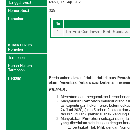
Rabu, 17 Sep. 2025
Tanggal Surat
319
Nomor Surat
Pemohon
No
1
Tia Erni Candrawati Binti Supriaw
Kuasa Hukum
Pemohon
Termohon
Kuasa Hukum
Termohon
Berdasarkan alasan / dalil – dalil di atas
Pemoh
Petitum
akim Pemeriksa Perkara agar berkenan meneri
PRIMAIR :
Menerima dan mengabulkan Permohona
Menyatakan
Pemohon
sebagai orang tu
as kepentingan hukum anak belum cuku
24 Juni 2020, (usia 5 tahun 2 bulan) dan
tahun 5 bulan). (sebagai anak kandung
Menyatakan
Pemohon
sebagai orang tu
yang diperlukan sehubungan dengan harta 
Sertipikat Hak Milik dengan Nomor