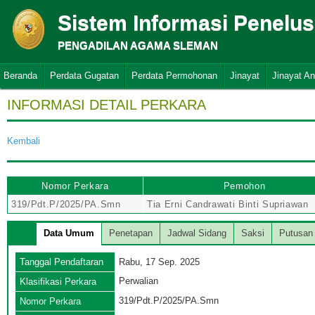
Sistem Informasi Penelu
PENGADILAN AGAMA SLEMAN
Beranda
Perdata Gugatan
Perdata Permohonan
Jinayat
Jinayat A
INFORMASI DETAIL PERKARA
Kembali
Nomor Perkara
Pemohon
319/Pdt.P/2025/PA.Smn
Tia Erni Candrawati Binti Supriawan
Data Umum
Penetapan
Jadwal Sidang
Saksi
Putusan
Tanggal Pendaftaran
Rabu, 17 Sep. 2025
Perwalian
Klasifikasi Perkara
319/Pdt.P/2025/PA.Smn
Nomor Perkara